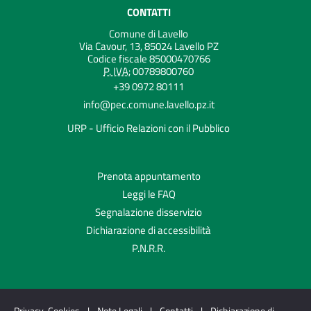
CONTATTI
Comune di Lavello
Via Cavour, 13, 85024 Lavello PZ
Codice fiscale 85000470766
P. IVA:
00789800760
+39 0972 80111
info@pec.comune.lavello.pz.it
URP - Ufficio Relazioni con il Pubblico
Prenota appuntamento
Leggi le FAQ
Segnalazione disservizio
Dichiarazione di accessibilità
P.N.R.R.
Privacy-Cookies
|
Note Legali
|
Contatti
|
Dichiarazione di