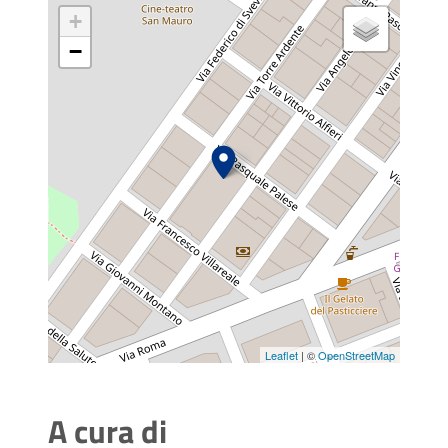
+
−
Leaflet
| ©
OpenStreetMap
A cura di