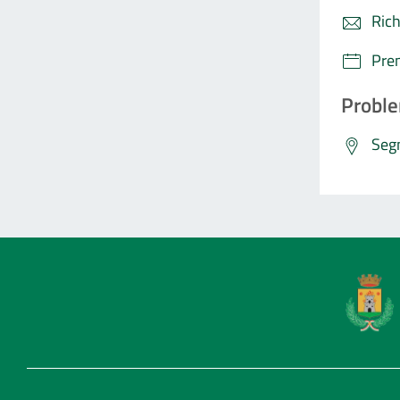
Rich
Pre
Proble
Segn