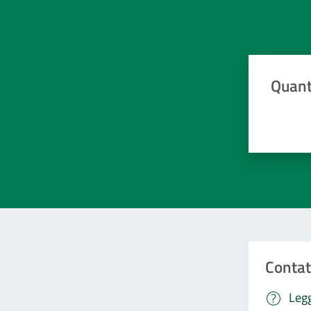
Quant
Valuta da 
Contat
Legg