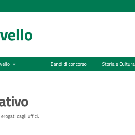
vello
vello
Bandi di concorso
Storia e Cultura
ativo
rogati dagli uffici.