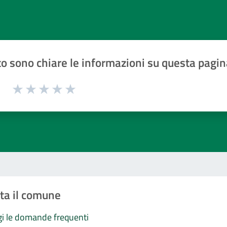
o sono chiare le informazioni su questa pagin
1 a 5 stelle la pagina
Valuta 1 stelle su 5
Valuta 2 stelle su 5
Valuta 3 stelle su 5
Valuta 4 stelle su 5
Valuta 5 stelle su 5
ta il comune
i le domande frequenti