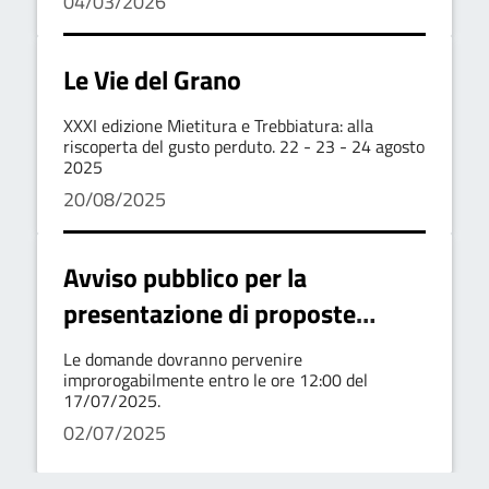
04/03/2026
proprio valore storico e simbolico
Le Vie del Grano
XXXI edizione Mietitura e Trebbiatura: alla
riscoperta del gusto perduto. 22 - 23 - 24 agosto
2025
20/08/2025
Avviso pubblico per la
presentazione di proposte
socio- culturali da realizzare nel
Le domande dovranno pervenire
periodo luglio/ottobre 2025
improrogabilmente entro le ore 12:00 del
17/07/2025.
02/07/2025