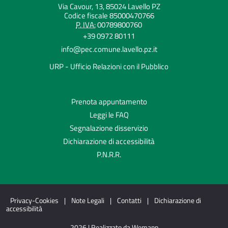
Via Cavour, 13, 85024 Lavello PZ
Codice fiscale 85000470766
P. IVA:
00789800760
+39 0972 80111
info@pec.comune.lavello.pz.it
URP - Ufficio Relazioni con il Pubblico
Prenota appuntamento
Leggi le FAQ
Segnalazione disservizio
Dichiarazione di accessibilità
P.N.R.R.
Privacy-Cookies
|
Note Legali
|
Contatti
|
Dichiarazione di
accessibilità
2026 | Realizzato da Wemapp