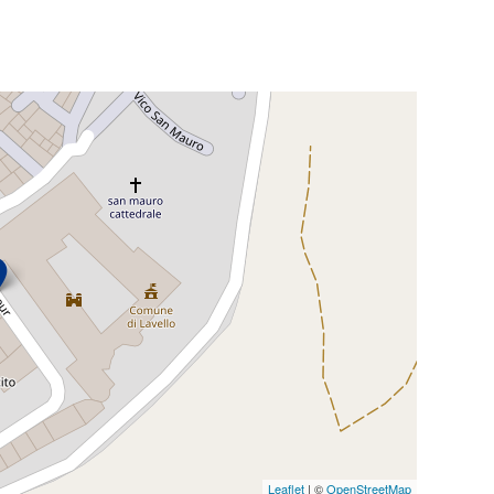
Leaflet
| ©
OpenStreetMap