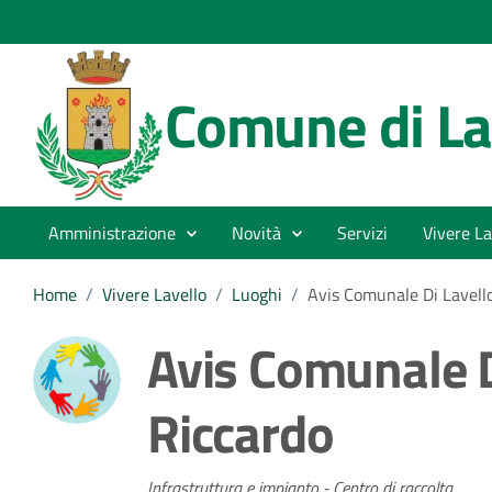
Comune di La
Amministrazione
Novità
Servizi
Vivere La
Home
/
Vivere Lavello
/
Luoghi
/
Avis Comunale Di Lavello
Avis Comunale Di
Riccardo
Infrastruttura e impianto - Centro di raccolta