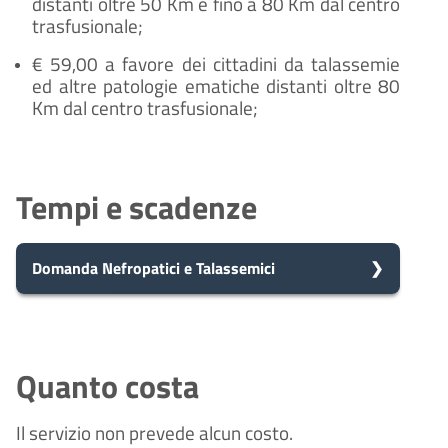
distanti oltre 50 Km e fino a 80 Km dal centro
trasfusionale;
€ 59,00 a favore dei cittadini da talassemie
ed altre patologie ematiche distanti oltre 80
Km dal centro trasfusionale;
Tempi e scadenze
Domanda Nefropatici e Talassemici
5
Presa in carico
Dopo aver presentato la tua
giorni
richiesta, il comune avvia il
Quanto costa
procedimento e prenderà in carico
la tua domanda in 5 giorni.
Il servizio non prevede alcun costo.