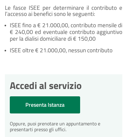
Le fasce ISEE per determinare il contributo e
10
Eventuale richiesta di
l’accesso ai benefici sono le seguenti:
integrazioni
giorni
ISEE fino a € 21.000,00, contributo mensile di
Durante l'istruttoria, potrebbero
€ 240,00
ed eventuale contributo aggiuntivo
essere necessarie integrazioni. Il
per la dialisi domiciliare di € 150,00
comune ti invierà una richiesta di
integrazioni entro 10 giorni
ISEE oltre € 21.000,00, nessun contributo
dall'avvio del procedimento.
30
Conclusione del
Accedi al servizio
procedimento
giorni
Il procedimento amministrativo
sarà concluso entro un massimo
di 30 giorni dalla presentazione
Presenta Istanza
dell'istanza.
Oppure, puoi prenotare un appuntamento e
presentarti presso gli uffici.