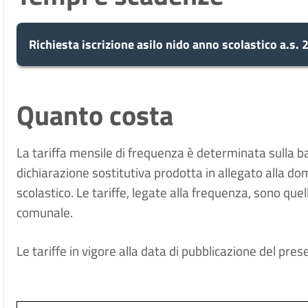
Richiesta iscrizione asilo nido anno scolastico a.s
5
Presa in carico
Quanto costa
Dopo aver presentato la tua richiesta, il c
giorni
tua domanda in 5 giorni.
La tariffa mensile di frequenza è determinata sulla bas
dichiarazione sostitutiva prodotta in allegato alla do
10
Eventuale richiesta di integra
scolastico. Le tariffe, legate alla frequenza, sono q
Durante l'istruttoria, potrebbero essere ne
comunale.
giorni
richiesta di integrazioni entro 10 giorni da
Le tariffe in vigore alla data di pubblicazione del pre
30
Conclusione del procedimen