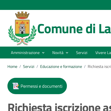
Comune di La
Amministrazione
Novità
Servizi
Vivere La
Home
/
Servizi
/
Educazione e formazione
/
Richiesta iscr
Permessi e documenti
Richiesta iscrizione 