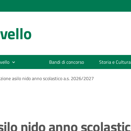
vello
vello
Bandi di concorso
Storia e Cultura
izione asilo nido anno scolastico a.s. 2026/2027
asilo nido anno scolast