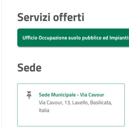
Servizi offerti
Ufficio Occupazione suolo pubblico ed Impiantis
Vai alla scheda di: Ufficio Occupazione suolo pubb
Sede
Canone patrimoniale di esposizione pubblicitaria
Istanza di accesso civico
Istanza di accesso documentale
Sede Municipale - Via Cavour
Via Cavour, 13, Lavello, Basilicata,
Istanza di accesso generalizzato
Italia
Suggerimenti e segnalazioni