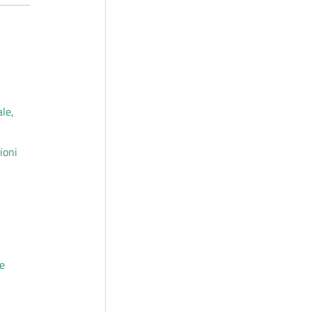
ale,
ioni
 e