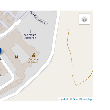
Leaflet
| ©
OpenStreetMap