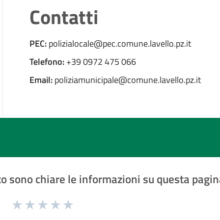
Contatti
PEC:
polizialocale@pec.comune.lavello.pz.it
Telefono:
+39 0972 475 066
Email:
poliziamunicipale@comune.lavello.pz.it
o sono chiare le informazioni su questa pagin
1 a 5 stelle la pagina
Valuta 1 stelle su 5
Valuta 2 stelle su 5
Valuta 3 stelle su 5
Valuta 4 stelle su 5
Valuta 5 stelle su 5